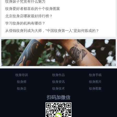
纹身妹子究竟有什么魅力
纹身爱好者都喜欢的十个纹身图案
北京纹身店哪家最好排行榜？
学习纹身的机构有哪些？
从借钱纹身到成为大师，“中国纹身第一人”是如何炼成的？
纹身培训
纹身作品
纹身手稿
纹身师
纹身资讯
纹身图片
纹身店
纹身技术
纹身图案
扫码加微信