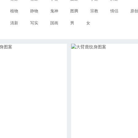
植物
静物
鬼神
图腾
宗教
情侣
原
清新
写实
国画
男
女