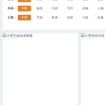
风格：
不限
贴纸
几何
字符
动物
人物
元素：
不限
手稿
欧美
传统
习俗
肖像