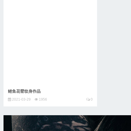
鲤鱼花臂纹身作品
2021-03-29
1956
0