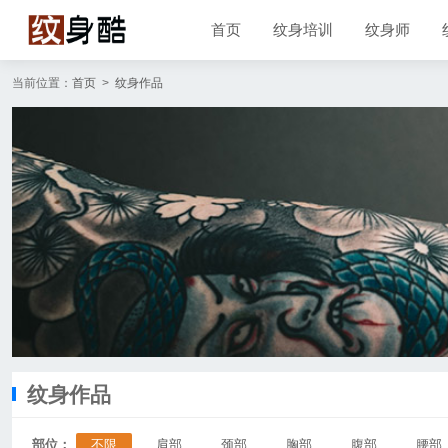
首页
纹身培训
纹身师
当前位置：
首页
>
纹身作品
纹身作品
部位：
不限
肩部
颈部
胸部
腹部
腰部