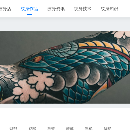
纹身店
纹身作品
纹身资讯
纹身技术
纹身知识
背部
臀部
手臂
腿部
手部
脚部