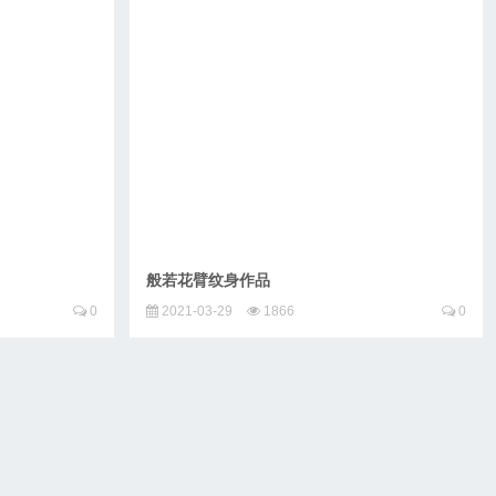
般若花臂纹身作品
0
2021-03-29
1866
0