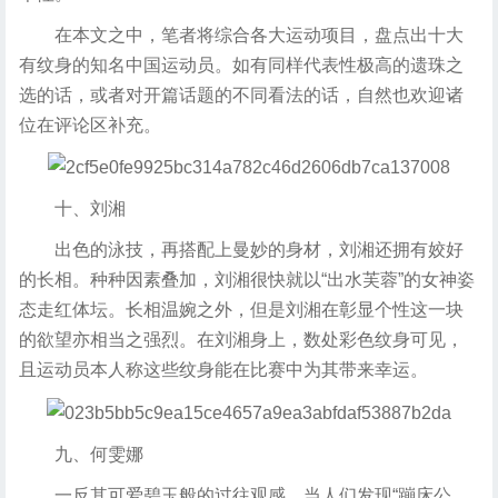
在本文之中，笔者将综合各大运动项目，盘点出十大
有纹身的知名中国运动员。如有同样代表性极高的遗珠之
选的话，或者对开篇话题的不同看法的话，自然也欢迎诸
位在评论区补充。
十、刘湘
出色的泳技，再搭配上曼妙的身材，刘湘还拥有姣好
的长相。种种因素叠加，刘湘很快就以“出水芙蓉”的女神姿
态走红体坛。长相温婉之外，但是刘湘在彰显个性这一块
的欲望亦相当之强烈。在刘湘身上，数处彩色纹身可见，
且运动员本人称这些纹身能在比赛中为其带来幸运。
九、何雯娜
一反其可爱碧玉般的过往观感，当人们发现“蹦床公