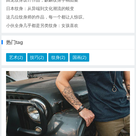
日本纹身：从异端到文化潮流的蜕变
这几位纹身师的作品，每一个都让人惊叹。
小伙全身几乎都是另类纹身：女孩喜欢
热门tag
艺术(2)
技巧(2)
纹身(2)
国画(2)