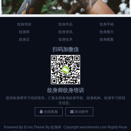
纹身培训
纹身作品
纹身手稿
纹身师
纹身资讯
纹身图片
纹身店
纹身技术
纹身图案
扫码加微信
纹身师纹身培训
提供纹身师学习培训资讯，汇集全国各地纹身学校、纹身机构、纹身学习班招
生信息。
在线客服
发送邮件
Powered By
Ecms
,Theme By
纹身师
Copyright wenshenshi.com Rights Rese