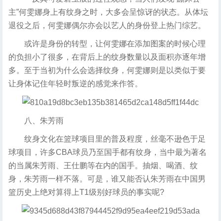
主”何雯娜身上有纹身之时，大多会呈惊讶的状态。从体坛
退役之后，何雯娜偶尔亦会以艺人的身份登上热门综艺。
或许是身份的转型，让何雯娜在添加图案的时候心理
的负担小了很多，在背后上的纹身数量以及面积亦逐年增
多。至于当初为什么会选择纹身，何雯娜则是以类似于要
让身体记住年轻时叛逆的感觉来作答。
八、朱芳雨
纹身文化在篮球项目里的普及程度，丝毫不逊色于足
球项目，许多CBA球员乃至国手都有纹身，当中最为著名
的当属朱芳雨、王仕鹏等在内的国手。抽烟、喝酒、纹
身，朱芳雨一样不落。可是，谁又能否认朱芳雨在中国男
篮历史上绝对算得上T1级别好球员的事实呢?