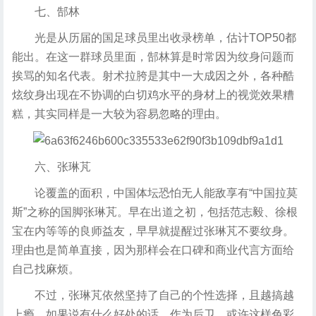
七、郜林
光是从历届的国足球员里出收录榜单，估计TOP50都
能出。在这一群球员里面，郜林算是时常因为纹身问题而
挨骂的知名代表。射术拉胯是其中一大成因之外，各种酷
炫纹身出现在不协调的白切鸡水平的身材上的视觉效果糟
糕，其实同样是一大较为容易忽略的理由。
六、张琳芃
论覆盖的面积，中国体坛恐怕无人能敌享有“中国拉莫
斯”之称的国脚张琳芃。早在出道之初，包括范志毅、徐根
宝在内等等的良师益友，早早就提醒过张琳芃不要纹身。
理由也是简单直接，因为那样会在口碑和商业代言方面给
自己找麻烦。
不过，张琳芃依然坚持了自己的个性选择，且越搞越
上瘾。如果说有什么好处的话，作为后卫，或许这样色彩