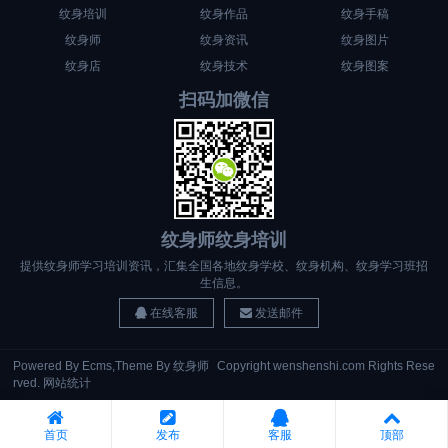
纹身培训
纹身作品
纹身手稿
纹身师
纹身资讯
纹身图片
纹身店
纹身技术
纹身图案
扫码加微信
纹身师纹身培训
提供纹身师学习培训资讯，汇集全国各地纹身学校、纹身机构、纹身学习班招
生信息。
在线客服
发送邮件
Powered By
Ecms
,Theme By
纹身师
Copyright wenshenshi.com Rights Rese
rved.
网站统计
首页
发布
客服
顶部