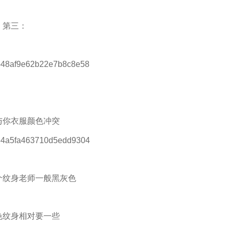
第三：
与你衣服颜色冲突
个纹身老师一般黑灰色
色纹身相对要一些