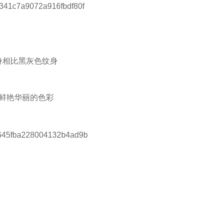
身相比黑灰色纹身
鲜艳华丽的色彩