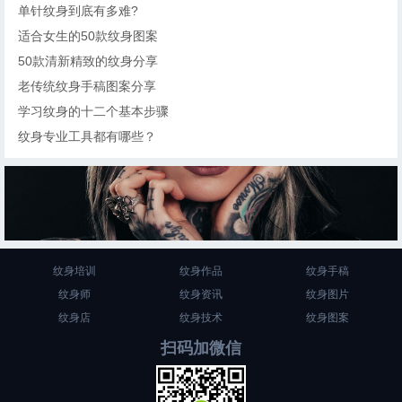
单针纹身到底有多难?
适合女生的50款纹身图案
50款清新精致的纹身分享
老传统纹身手稿图案分享
学习纹身的十二个基本步骤
纹身专业工具都有哪些？
纹身培训
纹身作品
纹身手稿
纹身师
纹身资讯
纹身图片
纹身店
纹身技术
纹身图案
扫码加微信