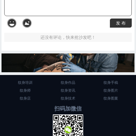
发 布
还没有评论，快来抢沙发吧！
纹身培训
纹身作品
纹身手稿
纹身师
纹身资讯
纹身图片
纹身店
纹身技术
纹身图案
扫码加微信