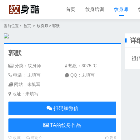
首页
纹身培训
纹身师
当前位置：
首页
>
纹身师
> 郭默
详
郭默
祖
分类：纹身师
热度：
3075 ℃
电话： 未填写
QQ：未填写
网站：未填写
地址：未填写
扫码加微信
TA的纹身作品
收藏
评论
0
赞
9