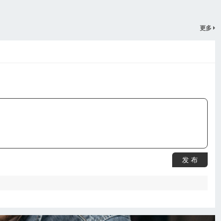
更多
发 布