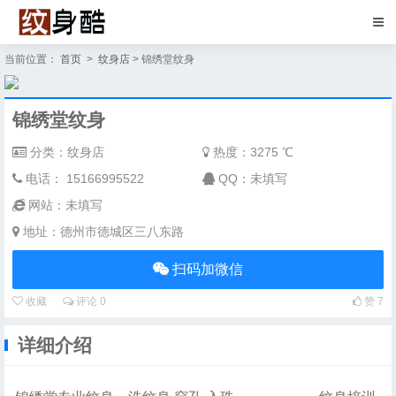
当前位置：
首页
>
纹身店
> 锦绣堂纹身
锦绣堂纹身
分类：纹身店
热度：
3275 ℃
电话： 15166995522
QQ：未填写
网站：未填写
地址：德州市德城区三八东路
扫码加微信
收藏
评论
0
赞
7
详细介绍