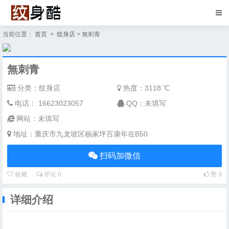
当前位置：
首页
>
纹身店
> 無刺青
無刺青
分类：纹身店
热度：
3118 ℃
电话： 16623023057
QQ：未填写
网站：未填写
地址：重庆市九龙坡区杨家坪百康年在B50
扫码加微信
收藏
评论
0
赞
3
详细介绍