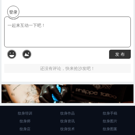
登录
发 布
还没有评论，快来抢沙发吧！
纹身培训
纹身作品
纹身手稿
纹身师
纹身资讯
纹身图片
纹身店
纹身技术
纹身图案