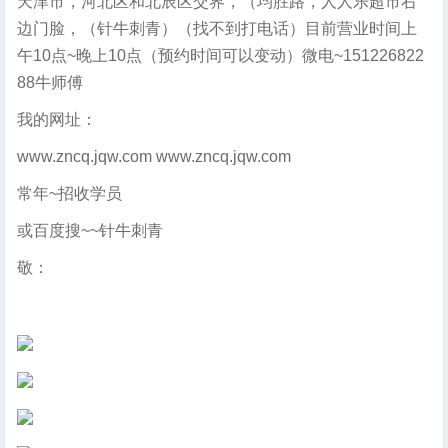
天津市，河北区和北辰区交界，（均胜路，人人乐超市右
边门脸，（针牛刺青）（找不到打电话）目前营业时间上
午10点~晚上10点（预约时间可以变动）微电~151226822
88牛师傅
我的网址：
www.zncq.jqw.com www.zncq.jqw.com
常年~招收学员
或百度搜~~针牛刺青
敬：