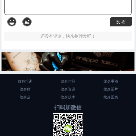
发 布
还没有评论，快来抢沙发吧！
纹身培训
纹身作品
纹身手稿
纹身师
纹身资讯
纹身图片
纹身店
纹身技术
纹身图案
扫码加微信