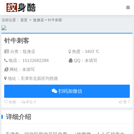
当前位置：
首页
>
纹身店
> 针牛刺客
针牛刺客
分类：纹身店
热度：
3403 ℃
电话： 15122682288
QQ：未填写
网站：未填写
地址：天津市北辰区均胜路
扫码加微信
收藏
评论
0
赞
7
详细介绍